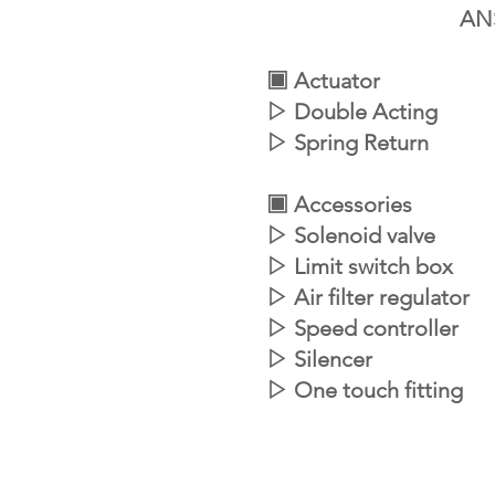
ANSI 15
▣ Actuator
 플랜지 볼밸브
▷ Double Acting
▷ Spring Return
▣ Accessories
▷ Solenoid valve
▷ Limit switch box
▷ Air filter regulator
▷ Speed controller
▷ Silencer
▷ One touch fitting