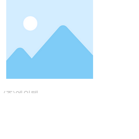
(주)엠워텍
경기도 용인시 처인구 포곡읍 석성로940번
길 49
대표자
박용순
TEL
02-2068-2993
FAX
031-339-2998
E-
Mail
mwatertec_org@naver.com
​