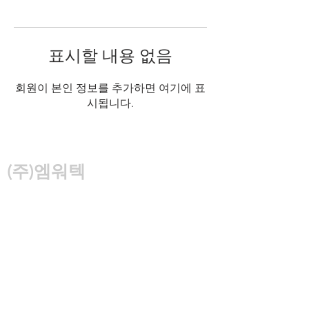
표시할 내용 없음
회원이 본인 정보를 추가하면 여기에 표
시됩니다.
(주)엠워텍
경기도 용인시 처인구 포곡읍 석성로940번
길 49
대표자
박용순
TEL
02-2068-2993
FAX
031-339-2998
E-
Mail
mwatertec_org@naver.com
​
개인정보처리 방침 이메일 무단수집