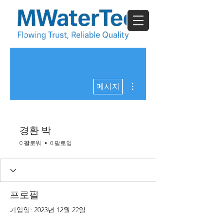
더보기
메시지
경환 박
0 팔로워
0 팔로잉
프로필
가입일: 2023년 12월 22일