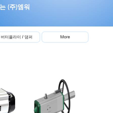
 (주)엠워
버터플라이 / 댐퍼
More