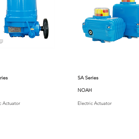
ries
SA Series
H
NOAH
ic Actuator
Electric Actuator