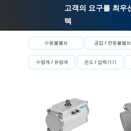
고객의 요구를 최우선
텍
수동볼밸브
공압 / 전동볼밸브
수량계 / 유량계
온도 / 압력기기