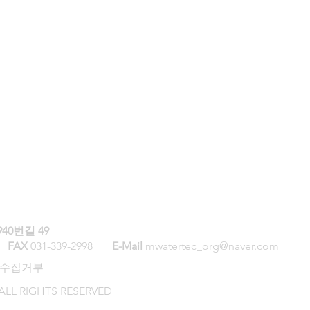
40번길 49
93
FAX
031-339-2998
E-Mail
mwatertec_org@naver.com
​
수집거부
. ALL RIGHTS RESERVED​